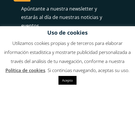
Apúntante a nuestra newsletter y
estarás al día de nuestras noticias y
eventos
Uso de cookies
Utilizamos cookies propias y de terceros para elaborar
información estadística y mostrarte publicidad personalizada a
través del análisis de tu navegación, conforme a nuestra
Suscribirme
Política de cookies
. Si continúas navegando, aceptas su uso.
Acepto

Estamos en
Alhaurín de la Torre • Alhaurín el Grande
• Álora • Campanillas • Cártama •
Churriana • Coín • Pizarra