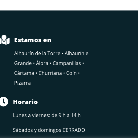

Estamos en
Alhaurín de la Torre • Alhaurín el
Grande • Álora • Campanillas •
Cártama • Churriana • Coín •
Pizarra

Horario
Lunes a viernes: de 9 h a 14 h
Sábados y domingos CERRADO