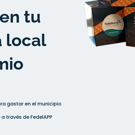
en tu
 local
mio
a gastar en el municipio
 a través de FedelAPP