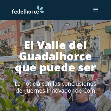
El Valle del
Guadalhorce
que puede ser
La noticia con las conclusiones
del Juernes Innovador de Coín