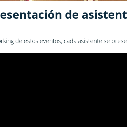
esentación de asisten
rking de estos eventos, cada asistente se prese