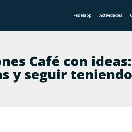
Fedelapp
Actividades
O
nes Café con ideas:
s y seguir teniend