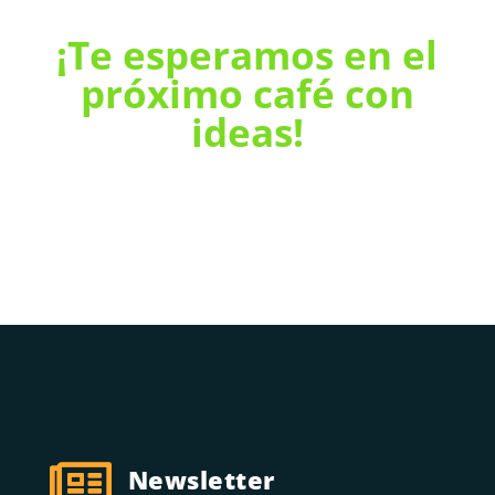
¡Te esperamos en el
próximo café con
ideas!

Newsletter