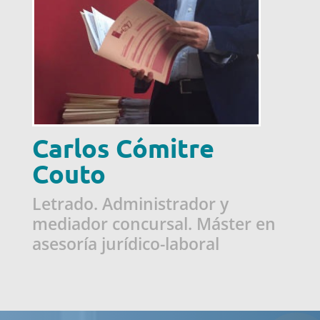
Carlos Cómitre
Couto
Letrado. Administrador y
mediador concursal. Máster en
asesoría jurídico-laboral