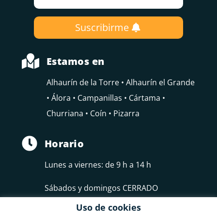
Suscribirme

Estamos en
Alhaurín de la Torre • Alhaurín el Grande
• Álora • Campanillas • Cártama •
Churriana • Coín • Pizarra

Horario
Lunes a viernes: de 9 h a 14 h
Sábados y domingos CERRADO
Uso de cookies