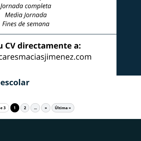
escolar
de 3
1
2
...
»
Última »