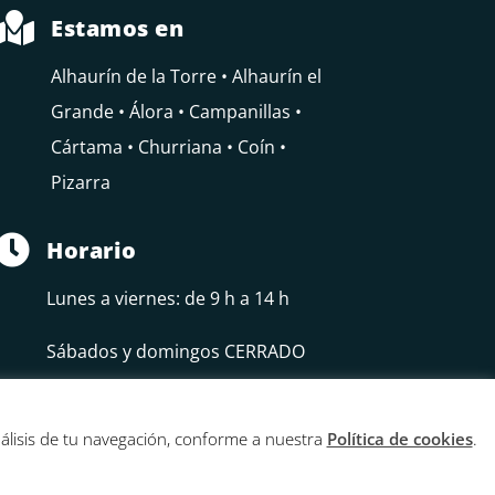

Estamos en
Alhaurín de la Torre • Alhaurín el
Grande • Álora • Campanillas •
Cártama • Churriana • Coín •
Pizarra

Horario
Lunes a viernes: de 9 h a 14 h
Sábados y domingos CERRADO
nálisis de tu navegación, conforme a nuestra
Política de cookies
.