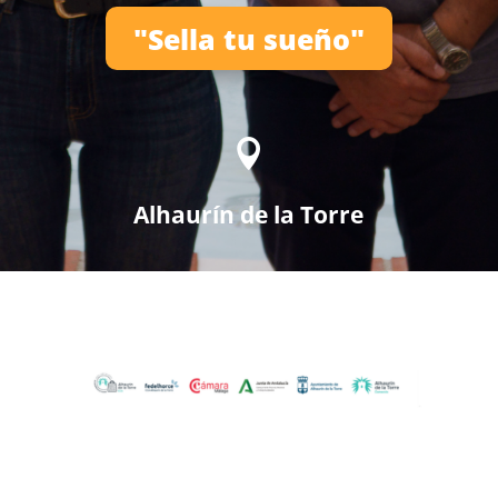
"Sella tu sueño"

Alhaurín de la Torre