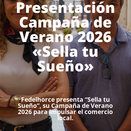
Presentación
Campaña de
Verano 2026
«Sella tu
Sueño»
Fedelhorce presenta “Sella tu
Sueño”, su Campaña de Verano
2026 para impulsar el comercio
local.