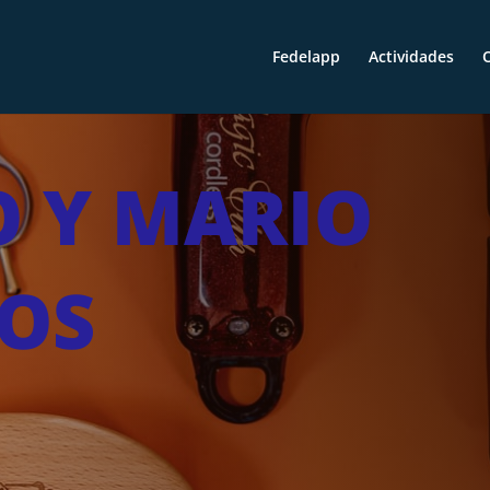
Fedelapp
Actividades
O
 Y MARIO
OS