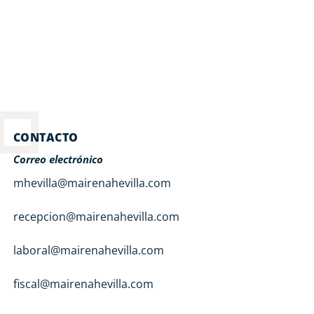
CONTACTO
Correo electrónico
mhevilla@mairenahevilla.com
recepcion@mairenahevilla.com
laboral@mairenahevilla.com
fiscal@mairenahevilla.com