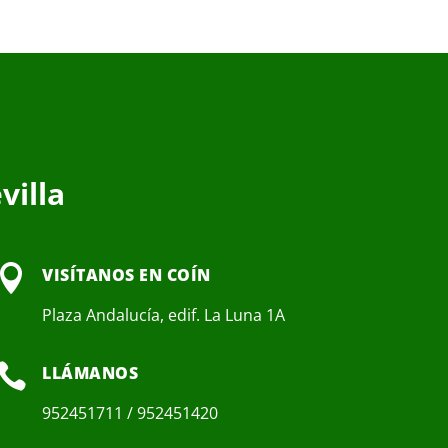
villa

VISÍTANOS EN COÍN
Plaza Andalucía, edif. La Luna 1A

LLÁMANOS
952451711 / 952451420