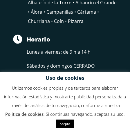
Alhaurín de la Torre • Alhaurín el Grande
• Álora • Campanillas • Cártama •
Churriana • Coín • Pizarra

Horario
Lunes a viernes: de 9 h a 14 h
Sábados y domingos CERRADO
Uso de cookies
Utilizamos cookies propias y de terceros para elaborar
información estadística y mostrarte publicidad personalizada a
través del análisis de tu navegación, conforme a nuestra
Federación de Empresarios del Guadalhorce, FEDELHORCE
Política de cookies
. Si continúas navegando, aceptas su uso.
Acepto
Aviso Legal
|
Política de privacidad