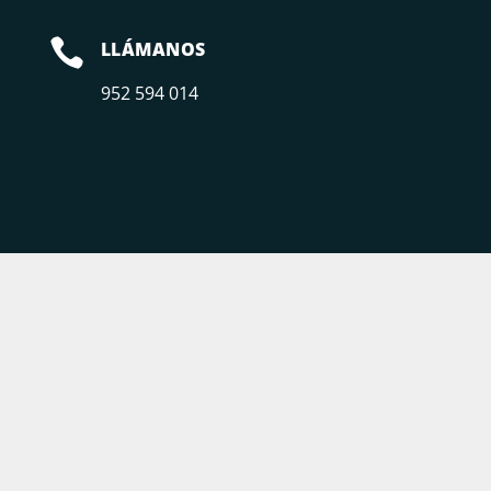

LLÁMANOS
952 594 014