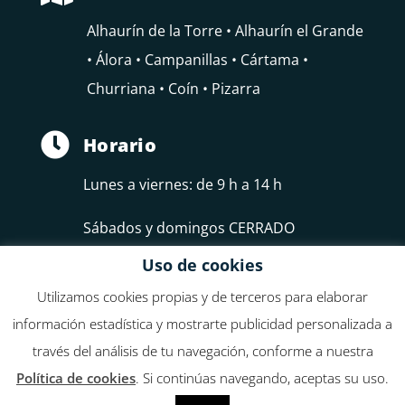
Alhaurín de la Torre • Alhaurín el Grande
• Álora • Campanillas • Cártama •
Churriana • Coín • Pizarra

Horario
Lunes a viernes: de 9 h a 14 h
Sábados y domingos CERRADO
Uso de cookies
Utilizamos cookies propias y de terceros para elaborar
información estadística y mostrarte publicidad personalizada a
través del análisis de tu navegación, conforme a nuestra
Federación de Empresarios del Guadalhorce, FEDELHORCE
Política de cookies
. Si continúas navegando, aceptas su uso.