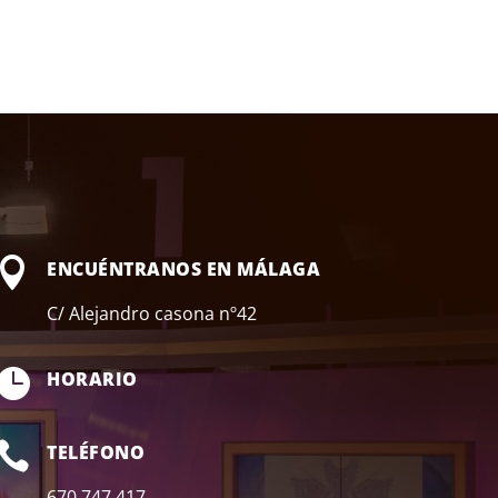

ENCUÉNTRANOS EN MÁLAGA
C/ Alejandro casona nº42

HORARIO

TELÉFONO
670 747 417