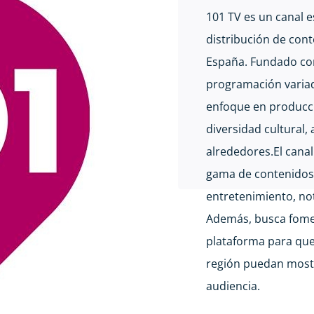
101 TV es un canal e
distribución de con
España. Fundado con
programación variad
enfoque en produccio
diversidad cultural, 
alrededores.El cana
gama de contenidos
entretenimiento, not
Además, busca fomen
plataforma para que 
región puedan mostr
audiencia.