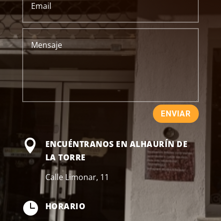
ENVIAR

ENCUÉNTRANOS EN ALHAURÍN DE
LA TORRE
Calle Limonar, 11

HORARIO