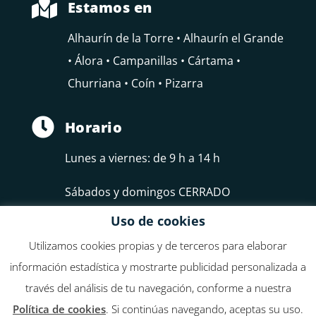

Estamos en
Alhaurín de la Torre • Alhaurín el Grande
• Álora • Campanillas • Cártama •
Churriana • Coín • Pizarra

Horario
Lunes a viernes: de 9 h a 14 h
Sábados y domingos CERRADO
Uso de cookies
Utilizamos cookies propias y de terceros para elaborar
información estadística y mostrarte publicidad personalizada a
través del análisis de tu navegación, conforme a nuestra
Federación de Empresarios del Guadalhorce, FEDELHORCE
Política de cookies
. Si continúas navegando, aceptas su uso.