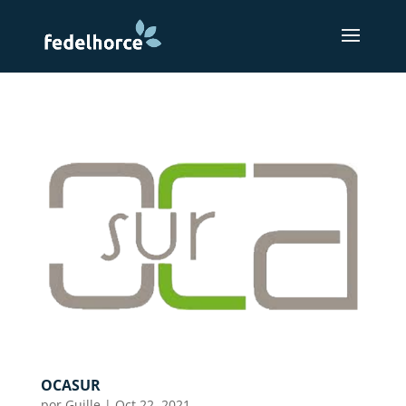
OCASUR
por
Guille
|
Oct 22, 2021