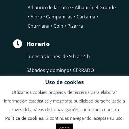
Alhaurín de la Torre • Alhaurín el Grande
• Álora • Campanillas • Cártama •
Churriana • Coín • Pizarra

Horario
Lunes a viernes: de 9 h a 14 h
Sábados y domingos CERRADO
Uso de cookies
Utilizamos cookies propias y de terceros para elaborar
información estadística y mostrarte publicidad personalizada a
través del análisis de tu navegación, conforme a nuestra
Federación de Empresarios del Guadalhorce, FEDELHORCE
Política de cookies
. Si continúas navegando, aceptas su uso.
Acepto