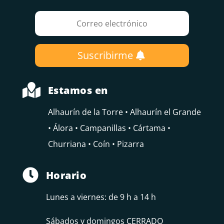
Suscribirme

Estamos en
Alhaurín de la Torre • Alhaurín el Grande
• Álora • Campanillas • Cártama •
Churriana • Coín • Pizarra

Horario
Lunes a viernes: de 9 h a 14 h
Sábados y domingos CERRADO