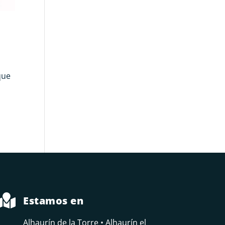
que

Estamos en
Alhaurín de la Torre • Alhaurín el