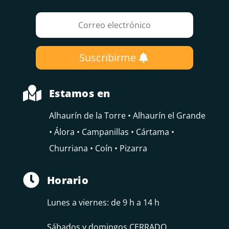
Suscribirme

Estamos en
Alhaurín de la Torre • Alhaurín el Grande
• Álora • Campanillas • Cártama •
Churriana • Coín • Pizarra

Horario
Lunes a viernes: de 9 h a 14 h
Sábados y domingos CERRADO