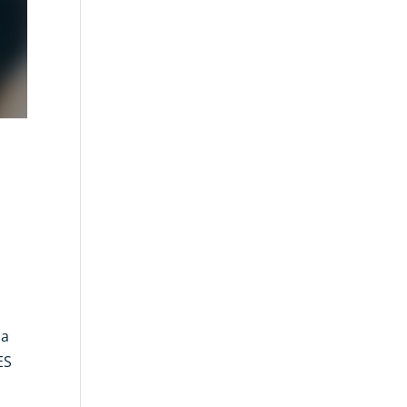
la
ES