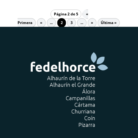
Página 2 de 5
«
Primera
«
...
2
3
...
»
Última »