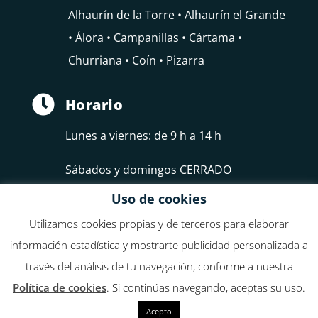
Alhaurín de la Torre • Alhaurín el Grande
• Álora • Campanillas • Cártama •
Churriana • Coín • Pizarra

Horario
Lunes a viernes: de 9 h a 14 h
Sábados y domingos CERRADO
Uso de cookies
Utilizamos cookies propias y de terceros para elaborar
información estadística y mostrarte publicidad personalizada a
través del análisis de tu navegación, conforme a nuestra
Federación de Empresarios del Guadalhorce, FEDELHORCE
Política de cookies
. Si continúas navegando, aceptas su uso.
Acepto