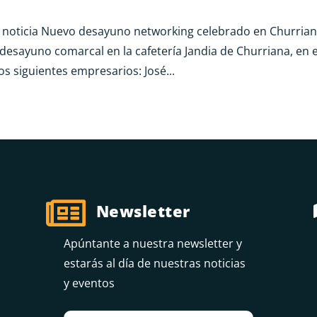
a noticia Nuevo desayuno networking celebrado en Churria
sayuno comarcal en la cafetería Jandia de Churriana, en e
s siguientes empresarios: José...

Newsletter
Apúntante a nuestra newsletter y
estarás al día de nuestras noticias
y eventos