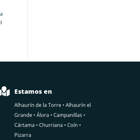
na
l

Estamos en
Alhaurín de la Torre • Alhaurín el
Grande • Álora • Campanillas •
Cártama • Churriana • Coín •
Pizarra