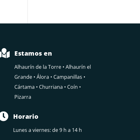

Estamos en
Alhaurín de la Torre • Alhaurín el
Grande • Álora • Campanillas •
Cártama • Churriana • Coín •
Pizarra

Horario
Lunes a viernes: de 9 h a 14 h