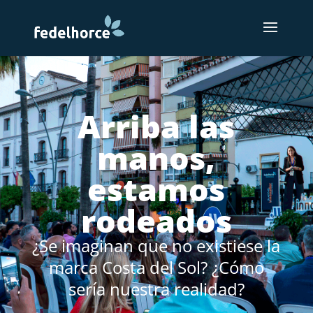
Arriba las
manos,
estamos
rodeados
¿Se imaginan que no existiese la
marca Costa del Sol? ¿Cómo
sería nuestra realidad?