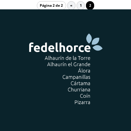
Página 2 de 2
«
1
2