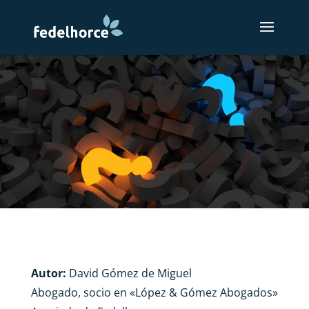
Autor:
David Gómez de Miguel
Abogado, socio en «López & Gómez Abogados»