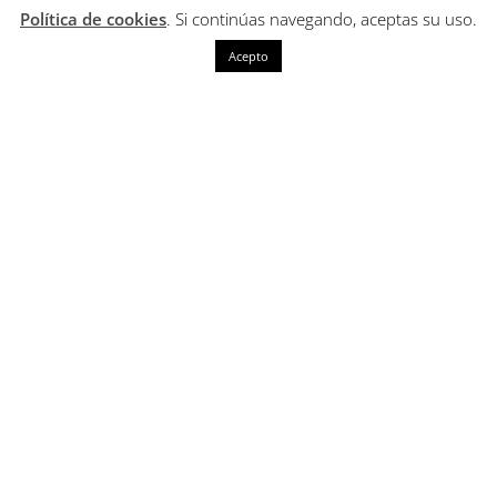
Política de cookies
. Si continúas navegando, aceptas su uso.
Acepto
Conócenos
Ruta 66 es una Cafetería – Tapería situada en
Pizarra, donde podrás disfrutar desde los
desayunos más deliciosos hasta la caña más
fría.