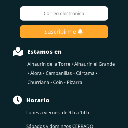
Suscribirme

Estamos en
Alhaurín de la Torre • Alhaurín el Grande
• Álora • Campanillas • Cártama •
Churriana • Coín • Pizarra

Horario
Lunes a viernes: de 9 h a 14 h
Sábados y domingos CERRADO