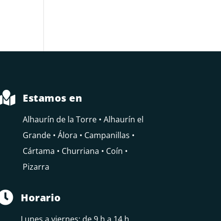

Estamos en
Alhaurín de la Torre • Alhaurín el
Grande • Álora • Campanillas •
Cártama • Churriana • Coín •
Pizarra

Horario
Lunes a viernes: de 9 h a 14 h