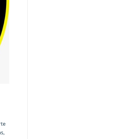
rte
as,