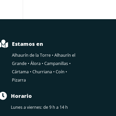

Estamos en
Alhaurín de la Torre • Alhaurín el
Grande • Álora • Campanillas •
Cártama • Churriana • Coín •
Pizarra

Horario
Lunes a viernes: de 9 h a 14 h