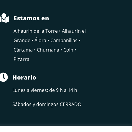

Estamos en
Alhaurín de la Torre • Alhaurín el
Grande • Álora • Campanillas •
Cártama • Churriana • Coín •
Pizarra

Horario
Lunes a viernes: de 9 h a 14 h
Sábados y domingos CERRADO