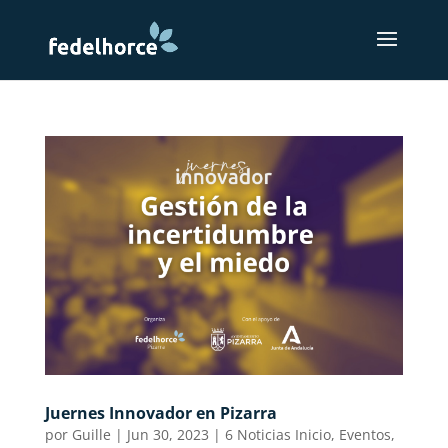
Juernes Innovador en Pizarra
por
Guille
|
Jun 30, 2023
|
6 Noticias Inicio
,
Eventos
,