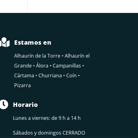

Estamos en
Alhaurín de la Torre • Alhaurín el
Grande • Álora • Campanillas •
Cártama • Churriana • Coín •
Pizarra

Horario
Lunes a viernes: de 9 h a 14 h
Sábados y domingos CERRADO