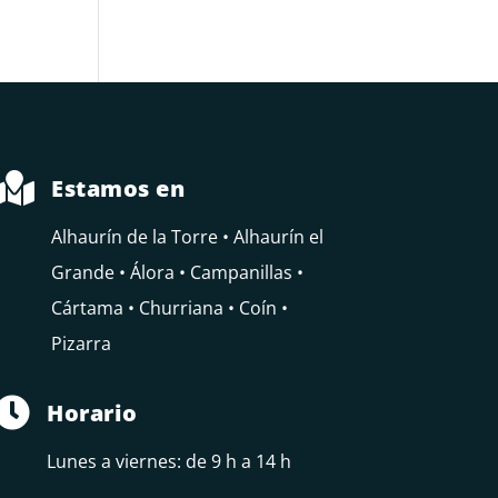

Estamos en
Alhaurín de la Torre • Alhaurín el
Grande • Álora • Campanillas •
Cártama • Churriana • Coín •
Pizarra

Horario
Lunes a viernes: de 9 h a 14 h