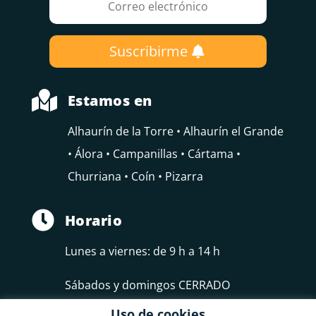
Suscribirme

Estamos en
Alhaurín de la Torre • Alhaurín el Grande
• Álora • Campanillas • Cártama •
Churriana • Coín • Pizarra

Horario
Lunes a viernes: de 9 h a 14 h
Sábados y domingos CERRADO
Uso de cookies