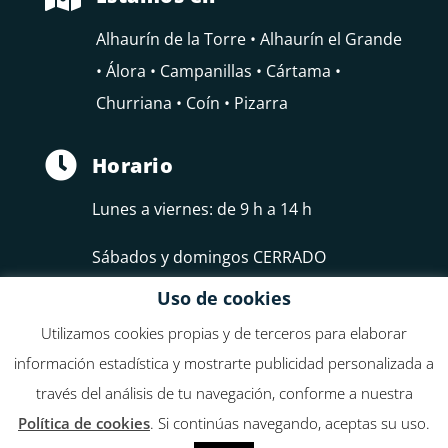
Alhaurín de la Torre • Alhaurín el Grande
• Álora • Campanillas • Cártama •
Churriana • Coín • Pizarra

Horario
Lunes a viernes: de 9 h a 14 h
Sábados y domingos CERRADO
Uso de cookies
Utilizamos cookies propias y de terceros para elaborar
información estadística y mostrarte publicidad personalizada a
través del análisis de tu navegación, conforme a nuestra
Federación de Empresarios del Guadalhorce, FEDELHORCE
Política de cookies
. Si continúas navegando, aceptas su uso.