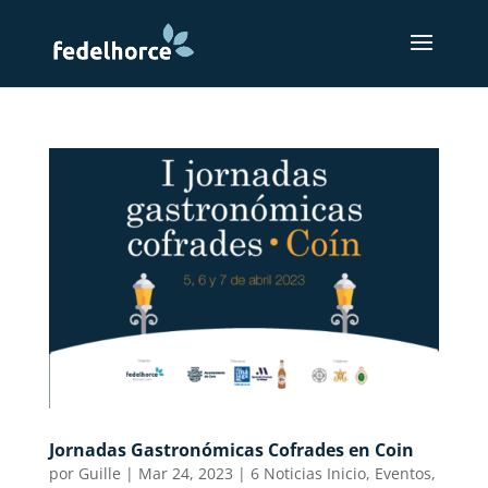
Jornadas Gastronómicas Cofrades en Coin
por
Guille
|
Mar 24, 2023
|
6 Noticias Inicio
,
Eventos
,