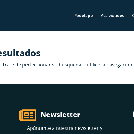
Fedelapp
Actividades
O
esultados
 Trate de perfeccionar su búsqueda o utilice la navegación

Newsletter
Apúntante a nuestra newsletter y