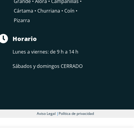
Grande • Álora • Campanillas •
Cártama • Churriana • Coín •
Pizarra

Horario
Lunes a viernes: de 9 h a 14 h
Sábados y domingos CERRADO
Aviso Legal
|
Política de privacidad