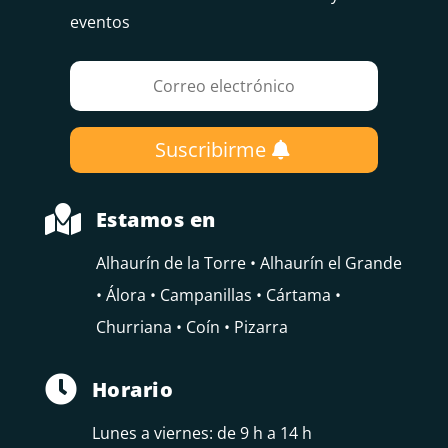
eventos
Suscribirme

Estamos en
Alhaurín de la Torre • Alhaurín el Grande
• Álora • Campanillas • Cártama •
Churriana • Coín • Pizarra

Horario
Lunes a viernes: de 9 h a 14 h