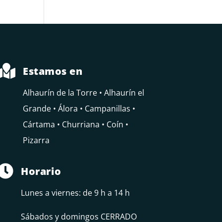

Estamos en
Alhaurín de la Torre • Alhaurín el
Grande • Álora • Campanillas •
Cártama • Churriana • Coín •
Pizarra

Horario
Lunes a viernes: de 9 h a 14 h
Sábados y domingos CERRADO