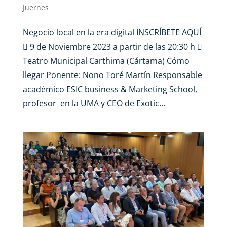
Juernes
Negocio local en la era digital INSCRÍBETE AQUÍ
 9 de Noviembre 2023 a partir de las 20:30 h 
Teatro Municipal Carthima (Cártama) Cómo
llegar Ponente: Nono Toré Martín Responsable
académico ESIC business & Marketing School,
profesor en la UMA y CEO de Exotic...