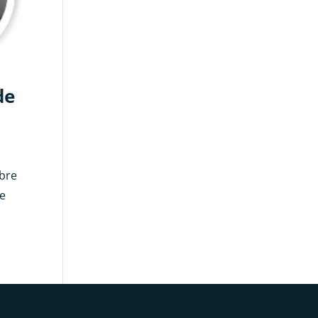
de
obre
se