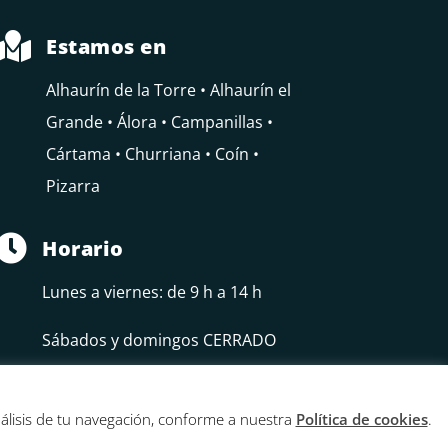

Estamos en
Alhaurín de la Torre • Alhaurín el
Grande • Álora • Campanillas •
Cártama • Churriana • Coín •
Pizarra

Horario
Lunes a viernes: de 9 h a 14 h
Sábados y domingos CERRADO
nálisis de tu navegación, conforme a nuestra
Política de cookies
.