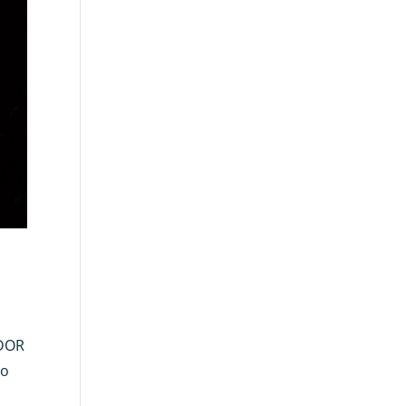
ADOR
no