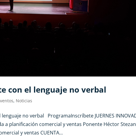
te con el lenguaje no verbal
ventos
,
Noticias
l lenguaje no verbal ProgramaInscríbete JUERNES INNOV
 a planificación comercial y ventas Ponente Héctor Steza
comercial y ventas CUENTA...