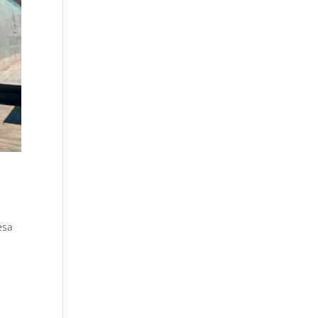
esa
o