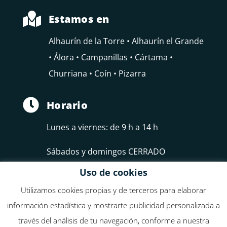

Estamos en
Alhaurín de la Torre • Alhaurín el Grande
• Álora • Campanillas • Cártama •
Churriana • Coín • Pizarra

Horario
Lunes a viernes: de 9 h a 14 h
Sábados y domingos CERRADO
Uso de cookies
Utilizamos cookies propias y de terceros para elaborar
información estadística y mostrarte publicidad personalizada a
través del análisis de tu navegación, conforme a nuestra