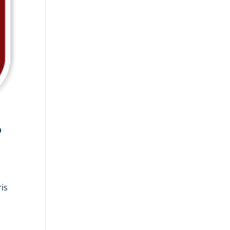
o
ris